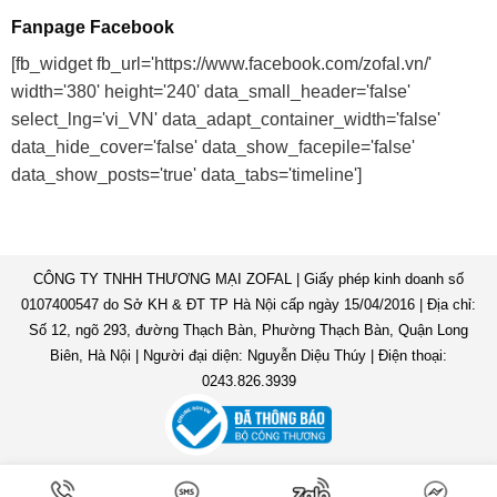
Fanpage Facebook
[fb_widget fb_url='https://www.facebook.com/zofal.vn/'
width='380' height='240' data_small_header='false'
select_lng='vi_VN' data_adapt_container_width='false'
data_hide_cover='false' data_show_facepile='false'
data_show_posts='true' data_tabs='timeline']
CÔNG TY TNHH THƯƠNG MẠI ZOFAL | Giấy phép kinh doanh số
0107400547 do Sở KH & ĐT TP Hà Nội cấp ngày 15/04/2016 | Địa chỉ:
Số 12, ngõ 293, đường Thạch Bàn, Phường Thạch Bàn, Quận Long
Biên, Hà Nội | Người đại diện: Nguyễn Diệu Thúy | Điện thoại:
0243.826.3939