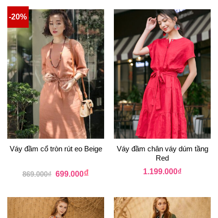
-20%
Váy đầm cổ tròn rút eo Beige
Váy đầm chân váy dúm tầng
Red
₫
1.199.000
₫
869.000
₫
699.000