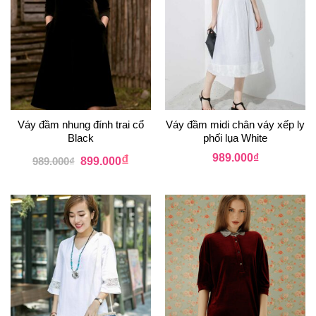
Váy đầm nhung đính trai cổ
Váy đầm midi chân váy xếp ly
Black
phối lụa White
₫
989.000
₫
989.000
₫
899.000