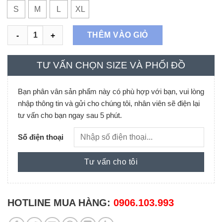
S
M
L
XL
Váy đầm cổ tàu phối nẹp cổ thổ cẩm Beige số lượng
THÊM VÀO GIỎ
TƯ VẤN CHỌN SIZE VÀ PHỐI ĐỒ
Bạn phân vân sản phẩm này có phù hợp với bạn, vui lòng
nhập thông tin và gửi cho chúng tôi, nhân viên sẽ điện lại
tư vấn cho bạn ngay sau 5 phút.
Số điện thoại
HOTLINE MUA HÀNG:
0906.103.993