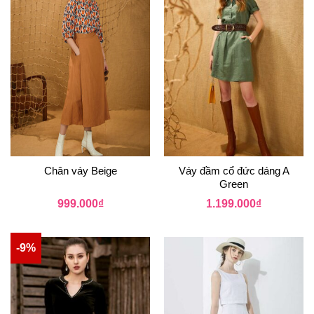
Chân váy Beige
Váy đầm cổ đức dáng A
Green
999.000
₫
1.199.000
₫
-9%