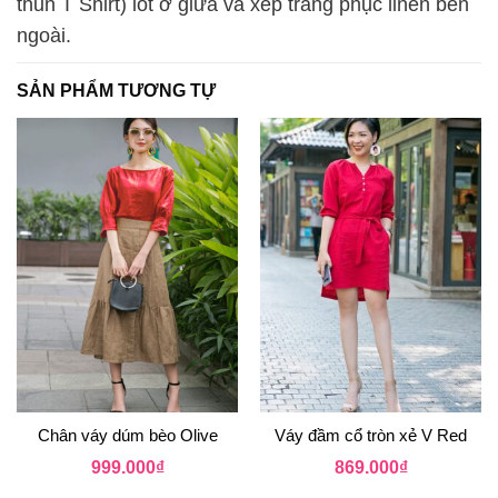
thun T Shirt) lót ở giữa và xếp trang phục linen bên
ngoài.
SẢN PHẨM TƯƠNG TỰ
Chân váy dúm bèo Olive
Váy đầm cổ tròn xẻ V Red
999.000
₫
869.000
₫