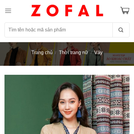
Skip
to
content
Tìm
kiếm:
Trang chủ
Thời trang nữ
Váy
/
/