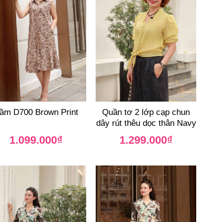
ầm D700 Brown Print
Quần tơ 2 lớp cạp chun
dây rút thêu dọc thân Navy
1.099.000
₫
1.299.000
₫