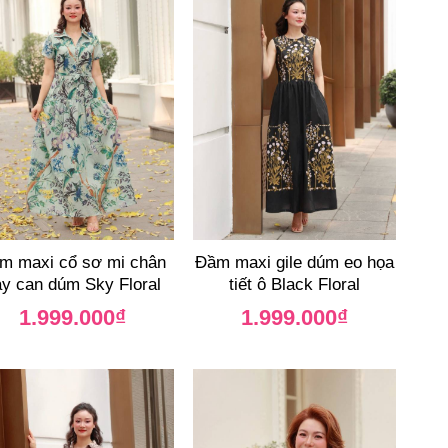
m maxi cổ sơ mi chân
Đầm maxi gile dúm eo họa
y can dúm Sky Floral
tiết ô Black Floral
1.999.000
₫
1.999.000
₫