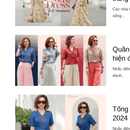
Các nhà 
sống...
Quần 
hiện 
Nhắc đến 
dành...
Tổng 
2024 
Nhắc đến