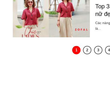
Top 3
nữ đ
Các nàng 
là...
1
2
3