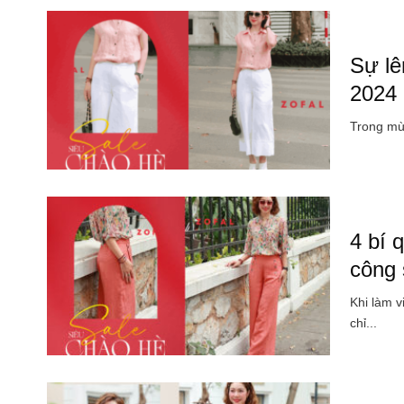
Sự lê
2024
Trong mùa
4 bí 
công
Khi làm v
chỉ...