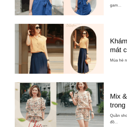
gam...
Khám 
mát 
Mùa hè nắ
Mix &
trong
Quần shor
đồ...