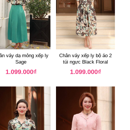
ân váy dạ mỏng xếp ly
Chân váy xếp ly bộ áo 2
Sage
túi ngực Black Floral
1.099.000
₫
1.099.000
₫