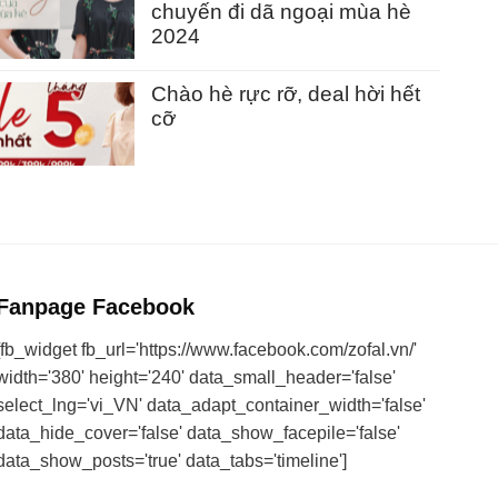
chuyến đi dã ngoại mùa hè
2024
Chào hè rực rỡ, deal hời hết
cỡ
Fanpage Facebook
[fb_widget fb_url='https://www.facebook.com/zofal.vn/'
width='380' height='240' data_small_header='false'
select_lng='vi_VN' data_adapt_container_width='false'
data_hide_cover='false' data_show_facepile='false'
data_show_posts='true' data_tabs='timeline']