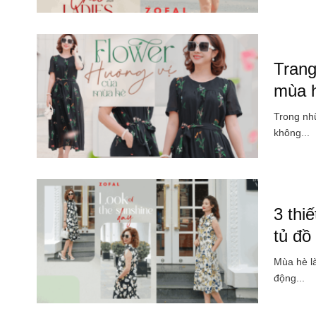
Trang
mùa 
Trong nhữ
không...
3 thi
tủ đồ
Mùa hè là
động...