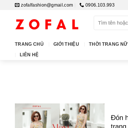
Skip
zofalfashion@gmail.com
0906.103.993
to
content
Tìm
kiếm:
TRANG CHỦ
GIỚI THIỆU
THỜI TRANG NỮ
LIÊN HỆ
Đón h
trang