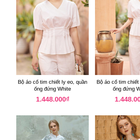
Bộ áo cổ tim chiết ly eo, quần
Bộ áo cổ tim chiết
ống đứng White
ống đứng W
1.448.000
₫
1.448.0