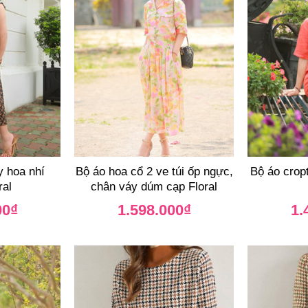
y hoa nhí
Bộ áo hoa cổ 2 ve túi ốp ngực,
Bộ áo crop
ral
chân váy dúm cạp Floral
00
₫
1.598.000
₫
1.