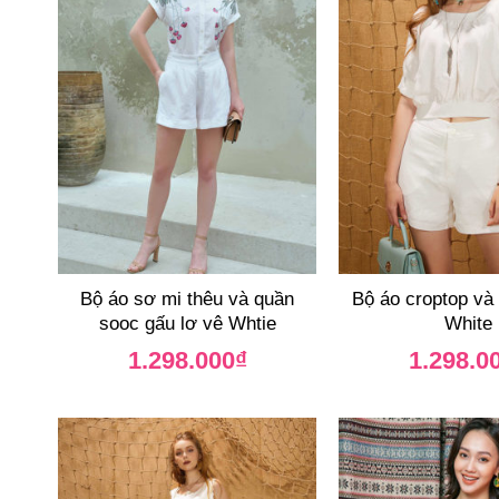
Bộ áo sơ mi thêu và quần
Bộ áo croptop và
sooc gấu lơ vê Whtie
White
1.298.000
₫
1.298.0