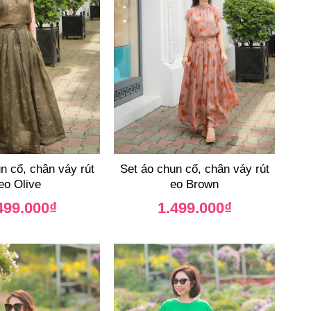
n cổ, chân váy rút
Set áo chun cổ, chân váy rút
eo Olive
eo Brown
499.000
₫
1.499.000
₫