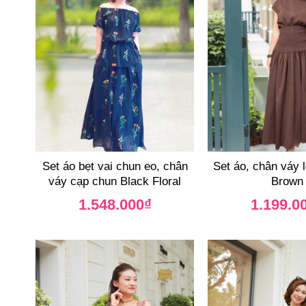
Set áo bẹt vai chun eo, chân
Set áo, chân váy 
váy cạp chun Black Floral
Brown
1.548.000
₫
1.199.0