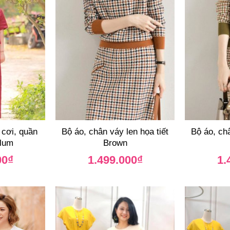
 cơi, quần
Bộ áo, chân váy len họa tiết
Bộ áo, châ
Plum
Brown
00
₫
1.499.000
₫
1.