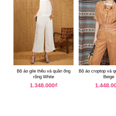
Bộ áo gile thêu và quần ống
Bộ áo croptop và q
rộng White
Beige
1.348.000
₫
1.448.0