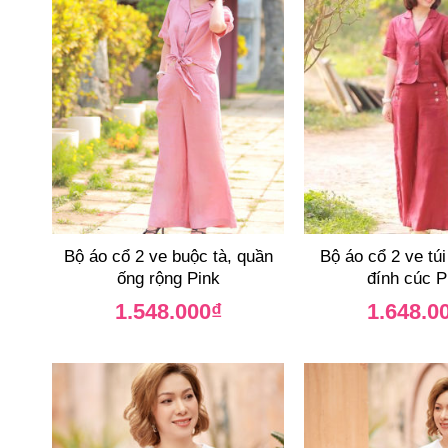
Bộ áo cổ 2 ve buộc tà, quần
Bộ áo cổ 2 ve túi
ống rộng Pink
đính cúc 
1.548.000
₫
1.648.0