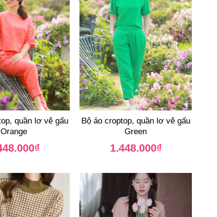
top, quần lơ vê gấu
Bộ áo croptop, quần lơ vê gấu
Orange
Green
448.000
₫
1.448.000
₫