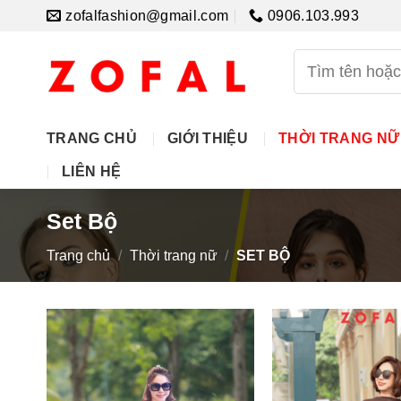
Skip
zofalfashion@gmail.com
0906.103.993
to
content
Tìm
kiếm:
TRANG CHỦ
GIỚI THIỆU
THỜI TRANG NỮ
LIÊN HỆ
Set Bộ
Trang chủ
/
Thời trang nữ
/
SET BỘ