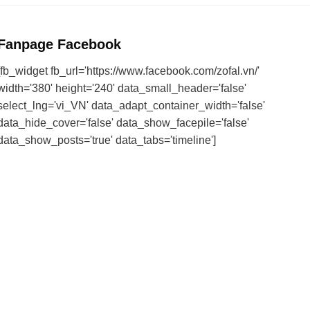
Fanpage Facebook
[fb_widget fb_url='https://www.facebook.com/zofal.vn/'
width='380' height='240' data_small_header='false'
select_lng='vi_VN' data_adapt_container_width='false'
data_hide_cover='false' data_show_facepile='false'
data_show_posts='true' data_tabs='timeline']