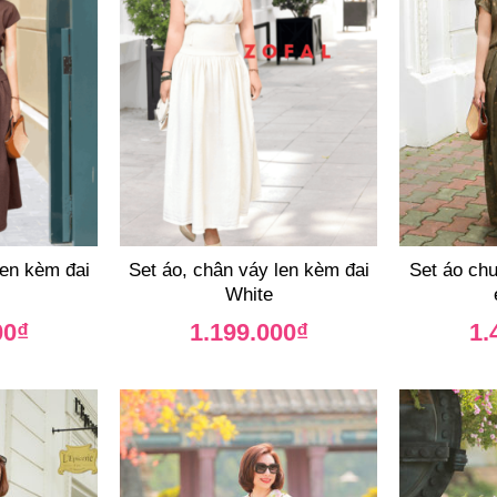
len kèm đai
Set áo, chân váy len kèm đai
Set áo chu
White
00
₫
1.199.000
₫
1.