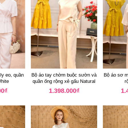
 ly eo, quần
Bộ áo tay chờm buộc sườn và
Bộ áo sơ m
hite
quần ống rộng xẻ gấu Natural
r
00
₫
1.398.000
₫
1.