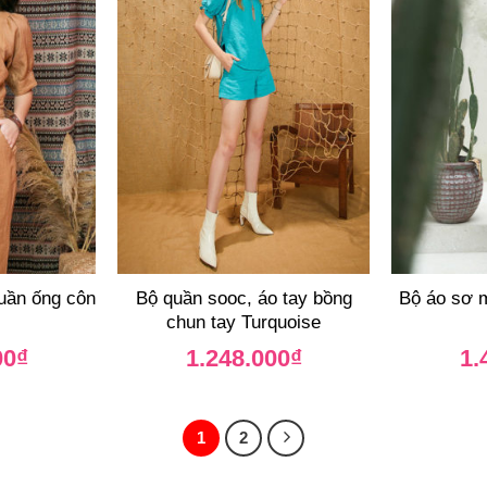
uần ống côn
Bộ quần sooc, áo tay bồng
Bộ áo sơ m
chun tay Turquoise
00
₫
1.248.000
₫
1.
1
2