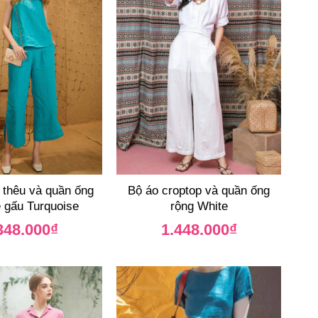
e thêu và quần ống
Bộ áo croptop và quần ống
ẻ gấu Turquoise
rộng White
348.000
₫
1.448.000
₫