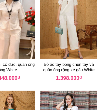
i cổ đức, quần ống
Bộ áo tay bồng chun tay và
ộng White
quần ống rộng xẻ gấu White
448.000
₫
1.398.000
₫