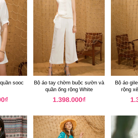
 quần sooc
Bộ áo tay chờm buộc sườn và
Bộ áo gil
quần ống rộng White
rộng x
00
₫
1.398.000
₫
1.