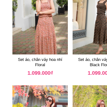
Set áo, chân váy hoa nhí
Set áo, chân vá
Floral
Black Flo
1.099.000
₫
1.099.0