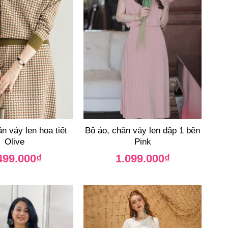
n váy len họa tiết
Bộ áo, chân váy len dập 1 bên
Olive
Pink
499.000
₫
1.099.000
₫