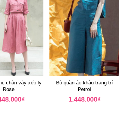
i, chân váy xếp ly
Bộ quần áo khâu trang trí
Rose
Petrol
448.000
₫
1.448.000
₫