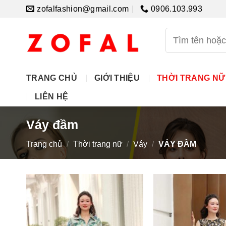
Skip
zofalfashion@gmail.com
0906.103.993
to
content
Tìm
kiếm:
TRANG CHỦ
GIỚI THIỆU
THỜI TRANG NỮ
LIÊN HỆ
Váy đầm
Trang chủ
/
Thời trang nữ
/
Váy
/
VÁY ĐẦM