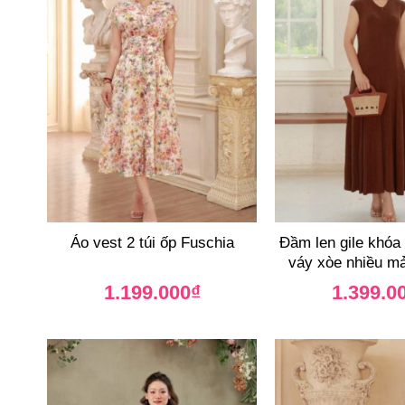
Áo vest 2 túi ốp Fuschia
Đầm len gile khóa
váy xòe nhiều m
1.199.000
₫
1.399.0