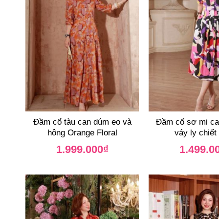
Đầm cổ tàu can dúm eo và
Đầm cổ sơ mi ca
hông Orange Floral
váy ly chiết
1.999.000
₫
1.499.0