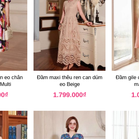
n eo chân
Đầm maxi thêu ren can dúm
Đầm gile 
 Multi
eo Beige
m
00
₫
1.799.000
₫
1.