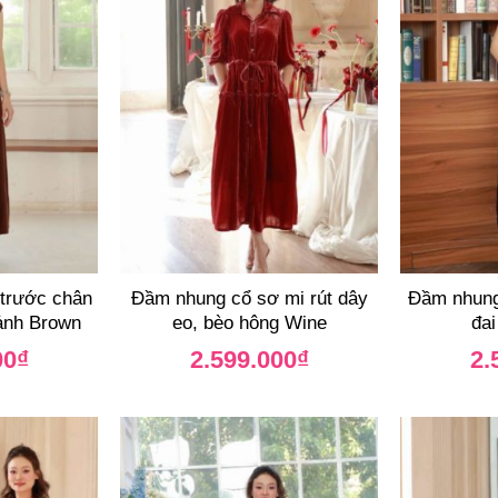
 trước chân
Đầm nhung cổ sơ mi rút dây
Đầm nhung
ảnh Brown
eo, bèo hông Wine
đai
00
₫
2.599.000
₫
2.