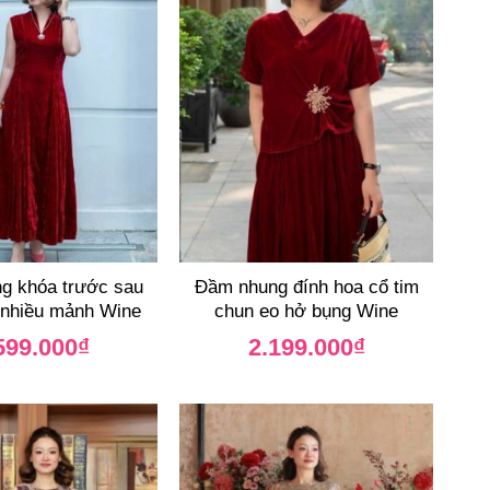
g khóa trước sau
Đầm nhung đính hoa cổ tim
 nhiều mảnh Wine
chun eo hở bụng Wine
599.000
₫
2.199.000
₫