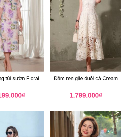
 túi sườn Floral
Đầm ren gile đuôi cá Cream
199.000
₫
1.799.000
₫