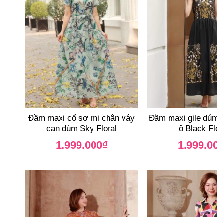
Đầm maxi cổ sơ mi chân váy
Đầm maxi gile dúm 
can dúm Sky Floral
ô Black Fl
1.999.000
₫
1.999.0