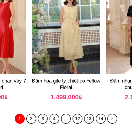
 chân váy 7
Đầm hoa gile ly chiết cổ Yellow
Đầm nhung
ed
Floral
chu
00
₫
1.499.000
₫
2.
1
2
3
4
…
12
13
14