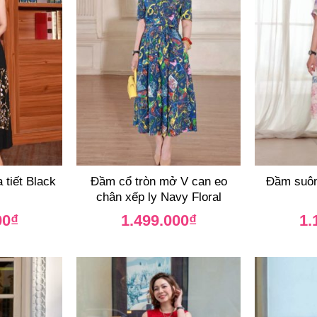
 tiết Black
Đầm cổ tròn mở V can eo
Đầm suông
chân xếp ly Navy Floral
00
₫
1.499.000
₫
1.