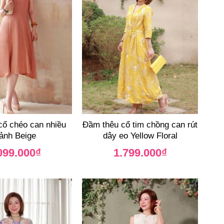
cổ chéo can nhiều
Đầm thêu cổ tim chồng can rút
ảnh Beige
dây eo Yellow Floral
099.000
₫
1.799.000
₫