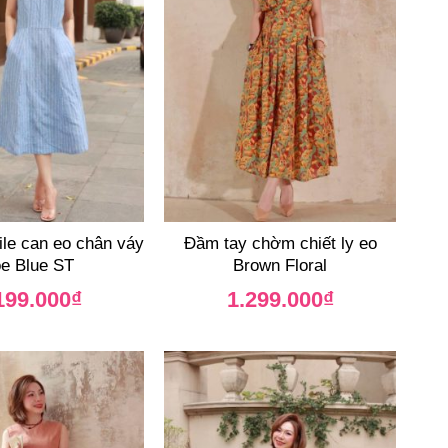
le can eo chân váy
Đầm tay chờm chiết ly eo
e Blue ST
Brown Floral
199.000
₫
1.299.000
₫