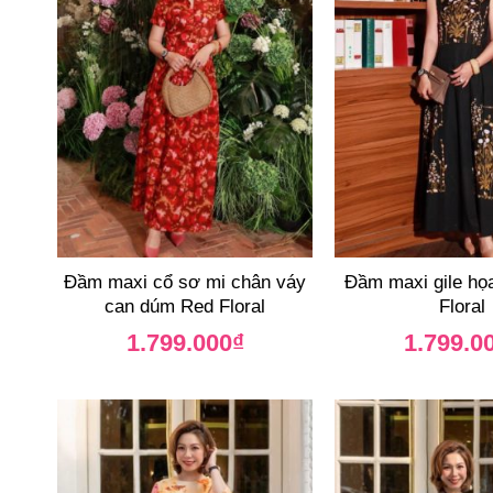
Đầm maxi cổ sơ mi chân váy
Đầm maxi gile họa
can dúm Red Floral
Floral
1.799.000
₫
1.799.0