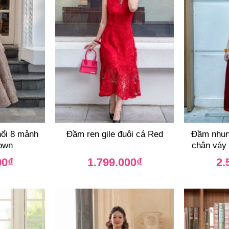
nổi 8 mảnh
Đầm ren gile đuôi cá Red
Đầm nhun
rown
chân váy
00
₫
1.799.000
₫
2.