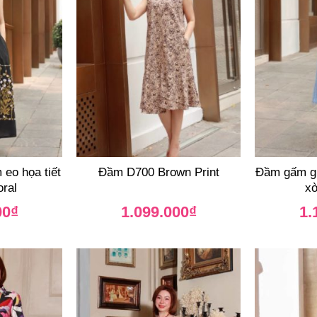
eo họa tiết
Đầm D700 Brown Print
Đầm gấm gi
oral
xò
00
₫
1.099.000
₫
1.