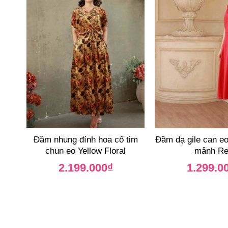
Đầm nhung đính hoa cổ tim
Đầm dạ gile can eo
chun eo Yellow Floral
mảnh R
2.199.000
₫
1.299.0