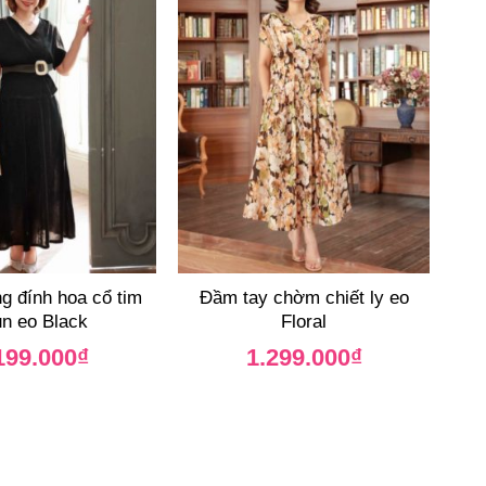
 đính hoa cổ tim
Đầm tay chờm chiết ly eo
n eo Black
Floral
199.000
₫
1.299.000
₫