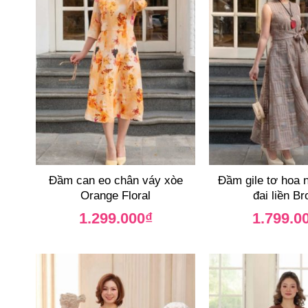
Đầm can eo chân váy xòe
Đầm gile tơ hoa 
Orange Floral
đai liền B
1.299.000
₫
1.799.0