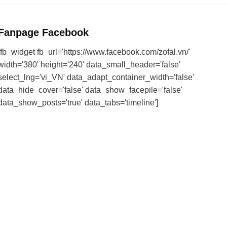
Fanpage Facebook
[fb_widget fb_url='https://www.facebook.com/zofal.vn/'
width='380' height='240' data_small_header='false'
select_lng='vi_VN' data_adapt_container_width='false'
data_hide_cover='false' data_show_facepile='false'
data_show_posts='true' data_tabs='timeline']