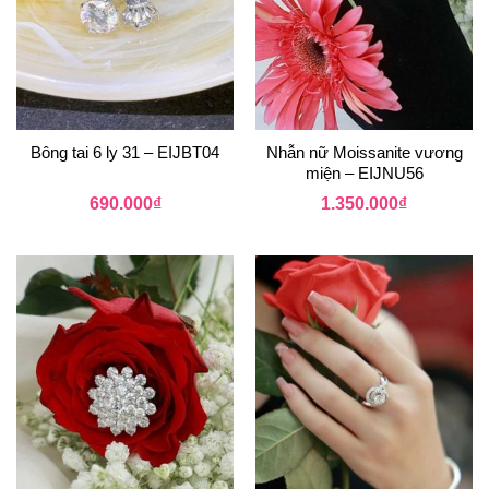
Bông tai 6 ly 31 – EIJBT04
Nhẫn nữ Moissanite vương
miện – EIJNU56
690.000
₫
1.350.000
₫