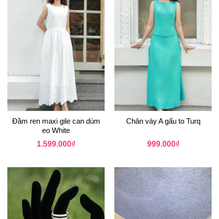
Đầm ren maxi gile can dúm
Chân váy A gấu to Turq
eo White
1.599.000
₫
999.000
₫