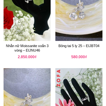
Nhẫn nữ Moissanite xoắn 3
Bông tai 5 ly 25 – EIJBT04
vòng – EIJNU46
2.850.000
₫
580.000
₫