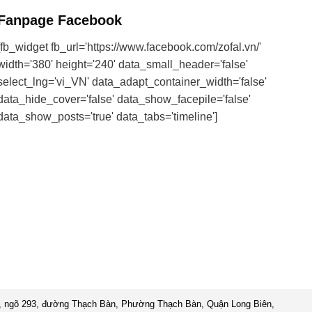
Fanpage Facebook
[fb_widget fb_url='https://www.facebook.com/zofal.vn/'
width='380' height='240' data_small_header='false'
select_lng='vi_VN' data_adapt_container_width='false'
data_hide_cover='false' data_show_facepile='false'
data_show_posts='true' data_tabs='timeline']
 ngõ 293, đường Thạch Bàn, Phường Thạch Bàn, Quận Long Biên,