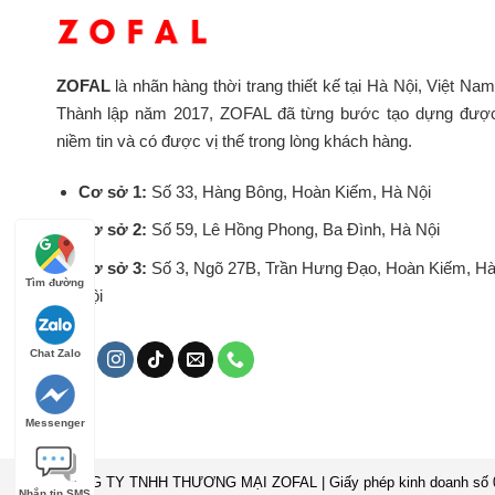
ZOFAL
là nhãn hàng thời trang thiết kế tại Hà Nội, Việt Nam
Thành lập năm 2017, ZOFAL đã từng bước tạo dựng đượ
niềm tin và có được vị thế trong lòng khách hàng.
Cơ sở 1:
Số 33, Hàng Bông, Hoàn Kiếm, Hà Nội
Cơ sở 2:
Số 59, Lê Hồng Phong, Ba Đình, Hà Nội
Cơ sở 3:
Số 3, Ngõ 27B, Trần Hưng Đạo, Hoàn Kiếm, H
Tìm đường
Nội
Chat Zalo
Messenger
CÔNG TY TNHH THƯƠNG MẠI ZOFAL | Giấy phép kinh doanh số 010
Nhắn tin SMS