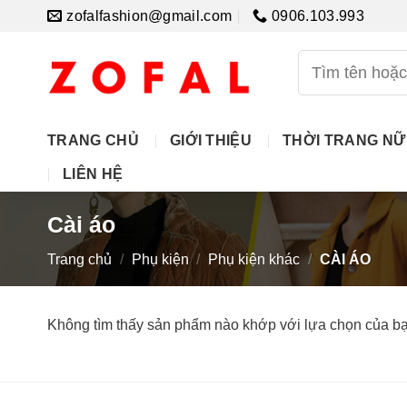
Skip
zofalfashion@gmail.com
0906.103.993
to
content
Tìm
kiếm:
TRANG CHỦ
GIỚI THIỆU
THỜI TRANG NỮ
LIÊN HỆ
Cài áo
Trang chủ
/
Phụ kiện
/
Phụ kiện khác
/
CÀI ÁO
Không tìm thấy sản phẩm nào khớp với lựa chọn của bạ