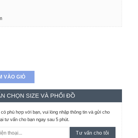
m
m số lượng
M VÀO GIỎ
N CHỌN SIZE VÀ PHỐI ĐỒ
ó phù hợp với bạn, vui lòng nhập thông tin và gửi cho
lại tư vấn cho bạn ngay sau 5 phút.