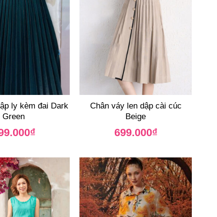
ập ly kèm đai Dark
Chân váy len dập cài cúc
Green
Beige
99.000
₫
699.000
₫