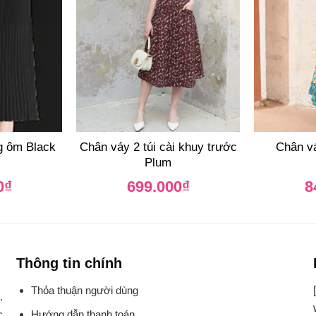
g ôm Black
Chân váy 2 túi cài khuy trước
Chân vá
Plum
0
₫
699.000
₫
8
Thông tin chính
Thỏa thuận người dùng
.
Hướng dẫn thanh toán
c