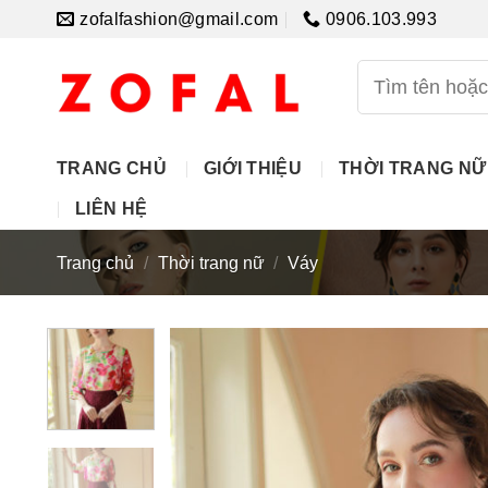
Skip
zofalfashion@gmail.com
0906.103.993
to
content
Tìm
kiếm:
TRANG CHỦ
GIỚI THIỆU
THỜI TRANG NỮ
LIÊN HỆ
Trang chủ
/
Thời trang nữ
/
Váy