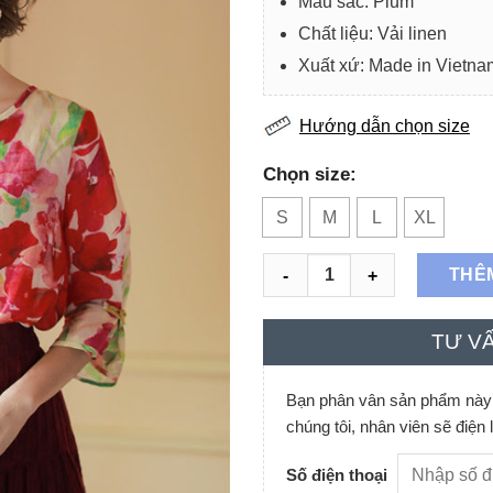
Màu sắc:
Plum
Chất liệu: Vải
linen
Xuất xứ: Made in Vietna
Hướng dẫn chọn size
Chọn size:
S
M
L
XL
Chân váy dúm tầng 2 lớp Plu
THÊ
TƯ VẤ
Bạn phân vân sản phẩm này c
chúng tôi, nhân viên sẽ điện 
Số điện thoại