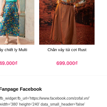
y chiết ly Multi
Chân váy túi cơi Rust
49.000
₫
699.000
₫
Fanpage Facebook
[fb_widget fb_url='https://www.facebook.com/zofal.vn/'
width='380' height='240' data_small_header='false'