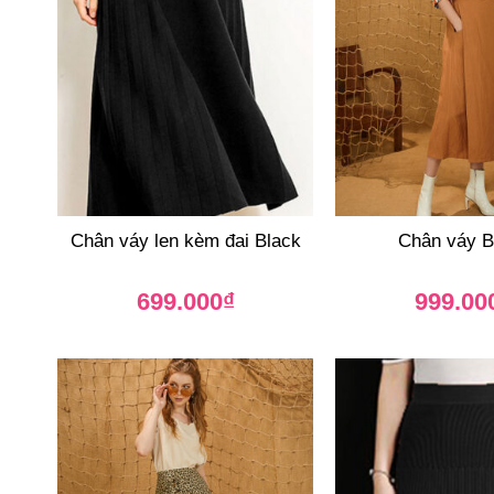
Chân váy len kèm đai Black
Chân váy B
699.000
₫
999.00