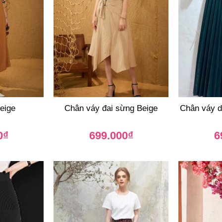
eige
Chân váy đai sừng Beige
Chân váy d
0
₫
699.000
₫
6