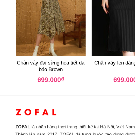
Chân váy đai sừng họa tiết da
Chân váy len dán
báo Brown
699.000
₫
699.00
ZOFAL
là nhãn hàng thời trang thiết kế tại Hà Nội, Việt Nam
Thành lập năm 2017, ZOFAL đã từng bước tạo dựng đượ