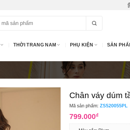
THỜI TRANG NAM
PHỤ KIỆN
SẢN PHẨ
Chân váy dúm t
Mã sản phẩm:
ZS520055PL
799.000
₫