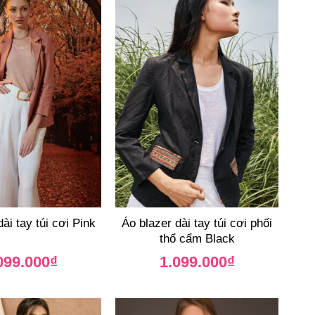
ài tay túi cơi Pink
Áo blazer dài tay túi cơi phối
thổ cẩm Black
099.000
₫
1.099.000
₫