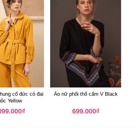
hung cổ đức có đai
Áo nữ phối thổ cẩm V Black
ộc Yellow
099.000
₫
699.000
₫