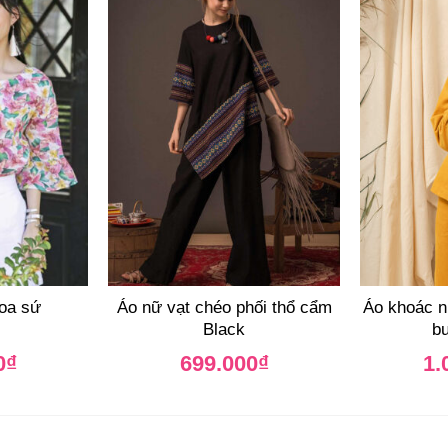
hoa sứ
Áo nữ vạt chéo phối thổ cẩm
Áo khoác n
Black
bu
0
₫
699.000
₫
1.