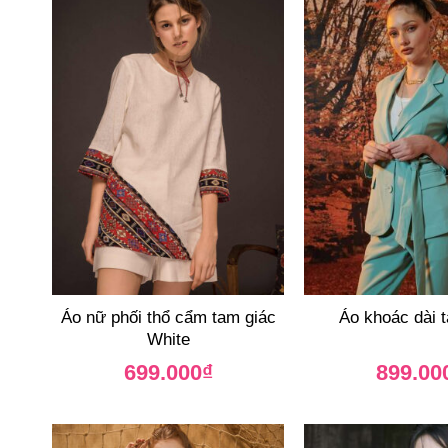
Áo nữ phối thổ cẩm tam giác
Áo khoác dài t
White
699.000
₫
899.00