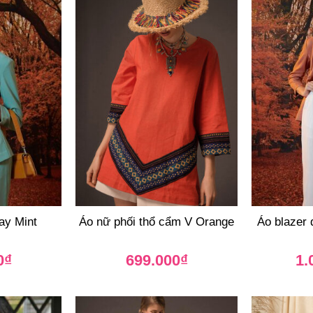
ay Mint
Áo nữ phối thổ cẩm V Orange
Áo blazer d
0
₫
699.000
₫
1.