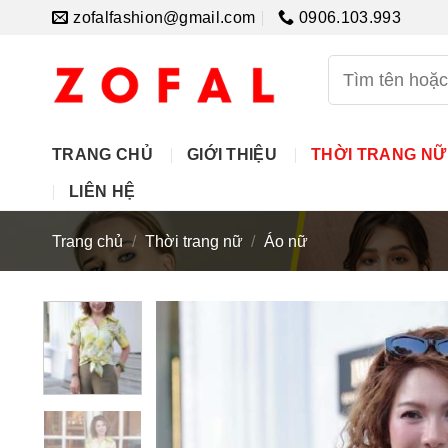
Skip
zofalfashion@gmail.com
0906.103.993
to
content
Tìm
kiếm:
TRANG CHỦ
GIỚI THIỆU
THỜI TRANG NỮ
LIÊN HỆ
Trang chủ
/
Thời trang nữ
/
Áo nữ