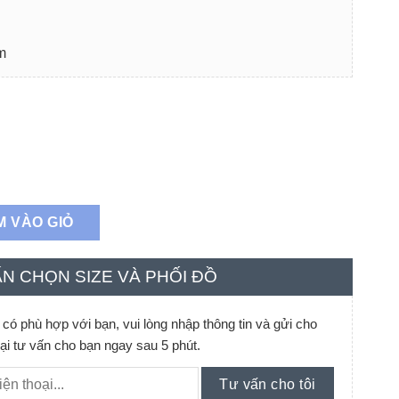
m
t Yellow Floral số lượng
M VÀO GIỎ
N CHỌN SIZE VÀ PHỐI ĐỒ
ó phù hợp với bạn, vui lòng nhập thông tin và gửi cho
lại tư vấn cho bạn ngay sau 5 phút.