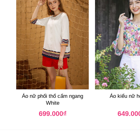
Áo nữ phối thổ cẩm ngang
Áo kiểu nữ 
White
699.000
₫
649.00