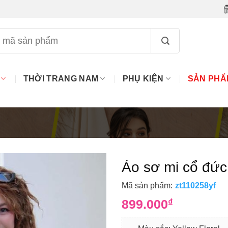
THỜI TRANG NAM
PHỤ KIỆN
SẢN PHẨ
Áo sơ mi cổ đức 
Mã sản phẩm:
zt110258yf
899.000
₫