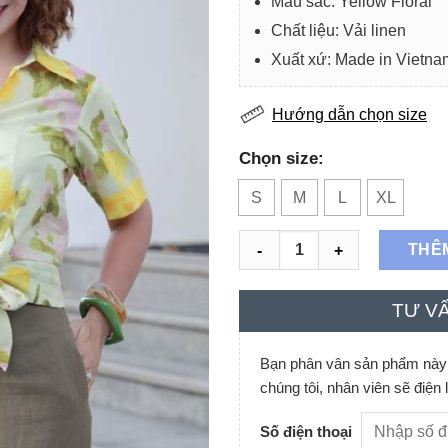
Màu sắc: Yellow Floral
Chất liệu: Vải linen
Xuất xứ: Made in Vietna
Hướng dẫn chọn size
Chọn size:
S
M
L
XL
Áo sơ mi cổ đức 3 cúc buộc vạ
THÊ
TƯ VẤ
Bạn phân vân sản phẩm này c
chúng tôi, nhân viên sẽ điện 
Số điện thoại