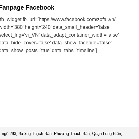
Fanpage Facebook
[fb_widget fb_url='https://www.facebook.com/zofal.vn/'
width='380' height='240' data_small_header='false'
select_lng='vi_VN' data_adapt_container_width='false'
data_hide_cover='false' data_show_facepile='false'
data_show_posts='true' data_tabs='timeline']
 ngõ 293, đường Thạch Bàn, Phường Thạch Bàn, Quận Long Biên,