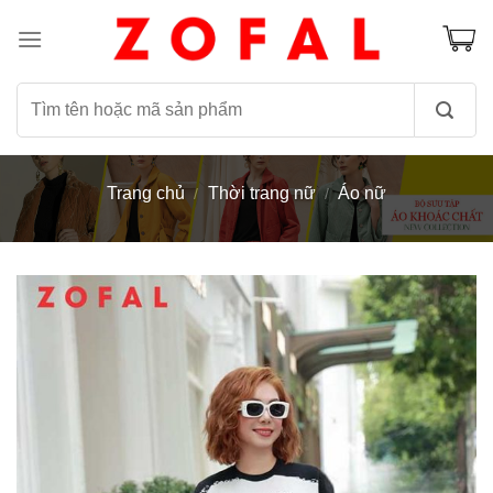
Skip
to
content
Tìm
kiếm:
Trang chủ
Thời trang nữ
Áo nữ
/
/