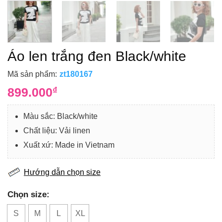
Áo len trắng đen Black/white
Mã sản phẩm:
zt180167
899.000
₫
Màu sắc: Black/white
Chất liệu: Vải
linen
Xuất xứ: Made in Vietnam
Hướng dẫn chọn size
Chọn size:
S
M
L
XL