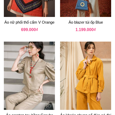
Áo nữ phối thổ cẩm V Orange
Áo blazer túi ốp Blue
699.000
₫
1.199.000
₫