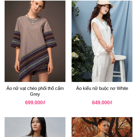
Áo nữ vạt chéo phối thổ cẩm
Áo kiểu nữ buộc nơ White
Grey
699.000
₫
649.000
₫