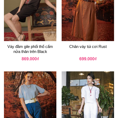
Váy đầm gile phối thổ cẩm
Chân váy túi cơi Rust
nửa thân trên Black
869.000
₫
699.000
₫