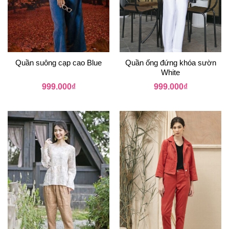
Quần suông cạp cao Blue
Quần ống đứng khóa sườn
White
999.000
₫
999.000
₫