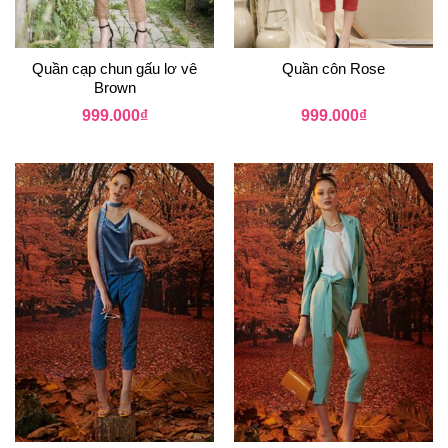
Quần cạp chun gấu lơ vê
Quần côn Rose
Brown
999.000
₫
999.000
₫