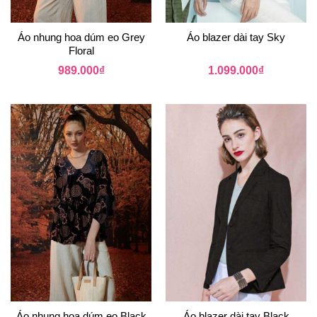
Áo nhung hoa dúm eo Grey
Áo blazer dài tay Sky
Floral
989.000
₫
1.099.000
₫
Áo nhung hoa dúm eo Black
Áo blazer dài tay Black