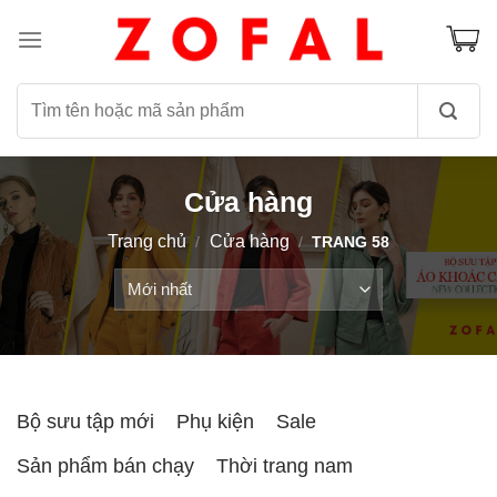
Skip
to
content
Tìm
kiếm:
Cửa hàng
Trang chủ
Cửa hàng
/
/
TRANG 58
Bộ sưu tập mới
Phụ kiện
Sale
Sản phẩm bán chạy
Thời trang nam