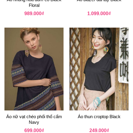
Floral
989.000
₫
1.099.000
₫
Áo nữ vạt chéo phối thổ cẩm
Áo thun croptop Black
Navy
699.000
₫
249.000
₫