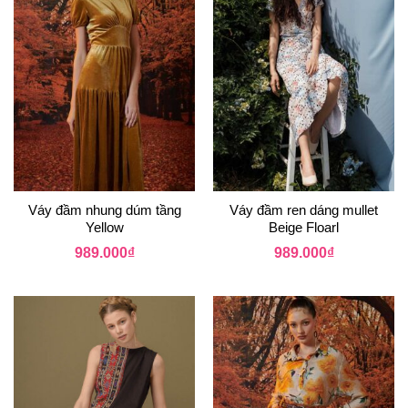
Váy đầm nhung dúm tầng
Váy đầm ren dáng mullet
Yellow
Beige Floarl
989.000
₫
989.000
₫