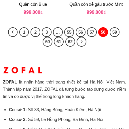
Quần côn Blue
Quần côn xẻ gấu trước Mint
999.000
₫
999.000
₫
1
2
3
…
55
56
57
58
59
60
61
62
ZOFAL
là nhãn hàng thời trang thiết kế tại Hà Nội, Việt Nam.
Thành lập năm 2017, ZOFAL đã từng bước tạo dựng được niềm
tin và có được vị thế trong lòng khách hàng.
Cơ sở 1:
Số 33, Hàng Bông, Hoàn Kiếm, Hà Nội
Cơ sở 2:
Số 59, Lê Hồng Phong, Ba Đình, Hà Nội