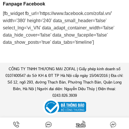
Fanpage Facebook
[fb_widget fb_url='https://www.facebook.com/zofal.vn/'
width='380' height='240' data_small_header='false'
select_lng='vi_VN' data_adapt_container_width='false'
data_hide_cover='false' data_show_facepile='false'
data_show_posts='true' data_tabs='timeline']
CÔNG TY TNHH THƯƠNG MẠI ZOFAL | Giấy phép kinh doanh số
0107400547 do Sở KH & ĐT TP Hà Nội cấp ngày 15/04/2016 | Địa chỉ:
Số 12, ngõ 293, đường Thạch Bàn, Phường Thạch Bàn, Quận Long
Biên, Hà Nội | Người đại diện: Nguyễn Diệu Thúy | Điện thoại:
0243.826.3939