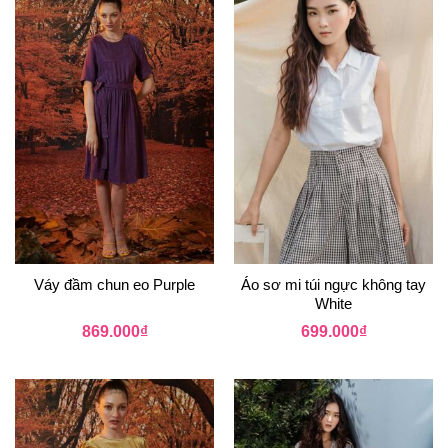
Váy đầm chun eo Purple
Áo sơ mi túi ngực không tay
White
869.000
₫
699.000
₫