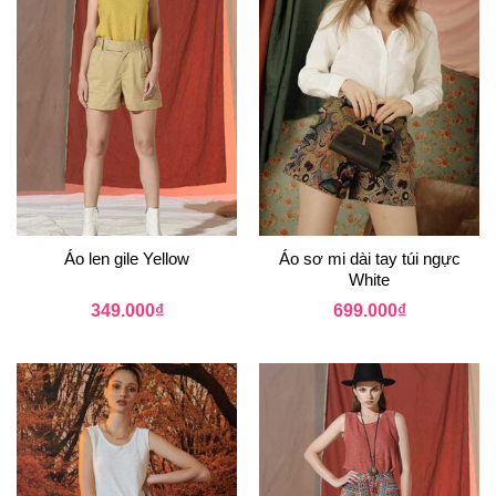
Áo len gile Yellow
Áo sơ mi dài tay túi ngực
White
349.000
₫
699.000
₫