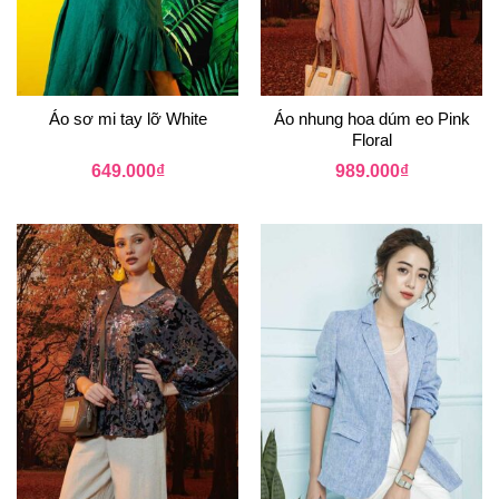
Áo sơ mi tay lỡ White
Áo nhung hoa dúm eo Pink
Floral
649.000
₫
989.000
₫