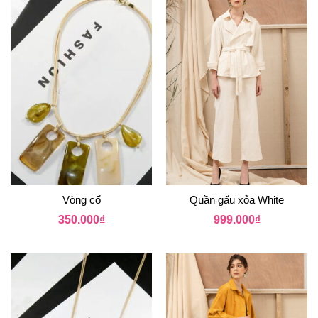
Vòng cổ
Quần gấu xỏa White
350.000
₫
999.000
₫