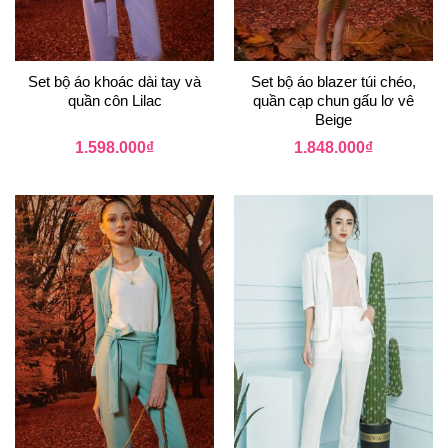
Set bộ áo khoác dài tay và
Set bộ áo blazer túi chéo,
quần côn Lilac
quần cạp chun gấu lơ vê
Beige
1.598.000
₫
1.848.000
₫