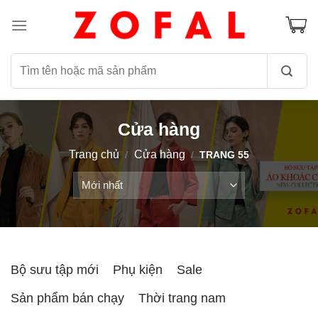
Skip
to
content
Tìm
kiếm:
Cửa hàng
Trang chủ
Cửa hàng
/
/
TRANG 55
Bộ sưu tập mới
Phụ kiện
Sale
Sản phẩm bán chạy
Thời trang nam