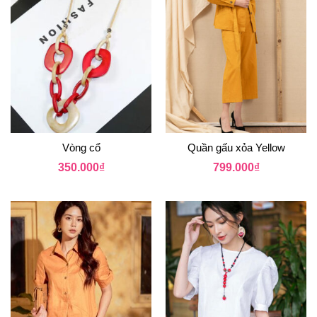
Vòng cổ
Quần gấu xỏa Yellow
350.000
₫
799.000
₫