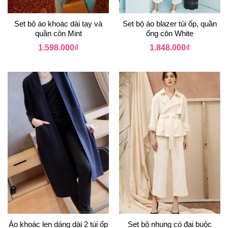
Set bộ áo khoác dài tay và
Set bộ áo blazer túi ốp, quần
quần côn Mint
ống côn White
1.598.000
₫
1.848.000
₫
Áo khoác len dáng dài 2 túi ốp
Set bộ nhung có đai buộc