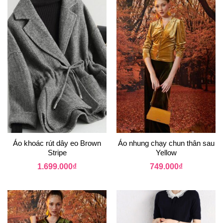
Áo khoác rút dây eo Brown
Áo nhung chạy chun thân sau
Stripe
Yellow
1.699.000
₫
749.000
₫