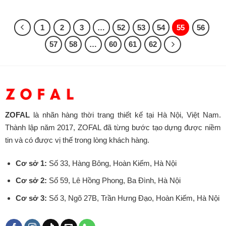
1
2
3
…
52
53
54
55
56
57
58
…
60
61
62
ZOFAL
là nhãn hàng thời trang thiết kế tại Hà Nội, Việt Nam.
Thành lập năm 2017, ZOFAL đã từng bước tạo dựng được niềm
tin và có được vị thế trong lòng khách hàng.
Cơ sở 1:
Số 33, Hàng Bông, Hoàn Kiếm, Hà Nội
Cơ sở 2:
Số 59, Lê Hồng Phong, Ba Đình, Hà Nội
Cơ sở 3:
Số 3, Ngõ 27B, Trần Hưng Đạo, Hoàn Kiếm, Hà Nội