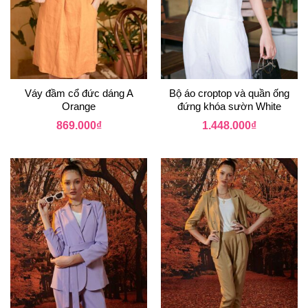
Váy đầm cổ đức dáng A
Bộ áo croptop và quần ống
Orange
đứng khóa sườn White
869.000
₫
1.448.000
₫