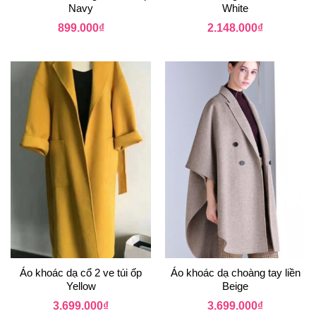
Navy
White
899.000
₫
2.148.000
₫
Áo khoác dạ cổ 2 ve túi ốp
Áo khoác dạ choàng tay liền
Yellow
Beige
3.699.000
₫
3.699.000
₫