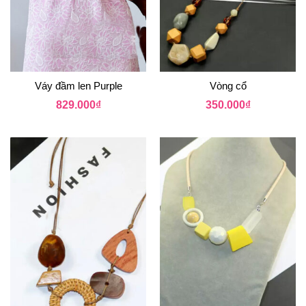
Váy đầm len Purple
Vòng cổ
829.000
₫
350.000
₫