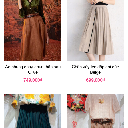
Áo nhung chạy chun thân sau
Chân váy len dập cài cúc
Olive
Beige
749.000
₫
699.000
₫